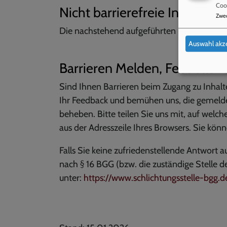
Cook
Nicht barrierefreie Inhalte
Zwe
Die nachstehend aufgeführten Inhalte sind a
Auswahl akz
Barrieren Melden, Feedback
Sind Ihnen Barrieren beim Zugang zu Inhalt
Ihr Feedback und bemühen uns, die gemelde
beheben. Bitte teilen Sie uns mit, auf welch
aus der Adresszeile Ihres Browsers. Sie kö
Falls Sie keine zufriedenstellende Antwort au
nach § 16 BGG (bzw. die zuständige Stelle 
unter:
https://www.schlichtungsstelle-bgg.d