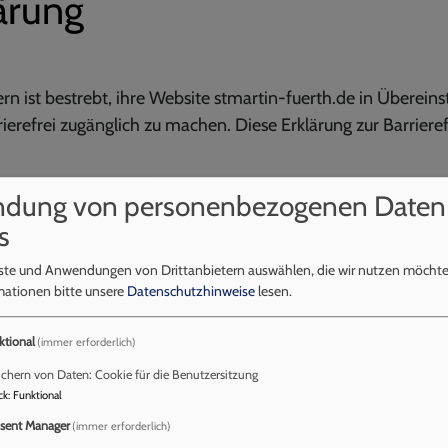
lärung
ern ist bestrebt, ihre Website stmartin-fuerth.de in Übere
ierefrei zugänglich zu machen. Diese Erklärung zur Barrierefr
ndung von personenbezogenen Daten
 den Anforderungen
s
d der folgenden Unvereinbarkeiten und Ausnahmen teilweise
nste und Anwendungen von Drittanbietern auswählen, die wir nutzen möcht
mationen bitte unsere
Datenschutzhinweise
lesen.
ktional
(immer erforderlich)
ierefreiheit beim Theme
VK Philippus ne
chern von Daten: Cookie für die Benutzersitzung
ck
:
Funktional
sent Manager
(immer erforderlich)