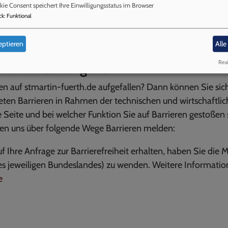
ie Consent speichert Ihre Einwilligungsstatus im Browser
ck
:
Funktional
us den folgenden Gründen nicht barrierefrei:
eptieren
Alle
Real
 und Kontaktangaben
en auf stmartin-fuerth.de aufgefallen? Dann können Sie sich
ten Barrieren in Rahmen der technischen und wirtschaftlic
e Seite und bei welcher Funktion Sie auf Barrieren gestoßen 
nnen uns über folgende Wege Barrieren melden:
f Ihre Anfrage zur Barrierefreiheit erhalten, haben Sie die M
des jeweiligen Bundeslandes) zu wenden.
Weitere Informatio
e