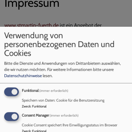
Impressum
www.stmartin-fuerth.de
ist ein Angebot der
Evangelisch-Lutherischen Kirchengemeinde Fürth-St.
Verwendung von
Martin.
personenbezogenen Daten und
Diese ist eine Körperschaft des öffentlichen Rechts,
Cookies
vertreten durch Pfarrerin Sabrina Kielon, Vorsitzende
Bitte die Dienste und Anwendungen von Drittanbietern auswählen,
des Kirchenvorstandes.
die wir nutzen möchten.
Für weitere Informationen bitte unsere
Datenschutzhinweise
lesen.
Anbieter gemäß § 5 DDG:
Evang.-Luth. Kirchengemeinde Fürth-St. Martin
Funktional
(immer erforderlich)
Hochstraße 12
Speichern von Daten: Cookie für die Benutzersitzung
90766 Fürth
Zweck
:
Funktional
Consent Manager
(immer erforderlich)
Telefon: 0911 732885
Cookie Consent speichert Ihre Einwilligungsstatus im Browser
Fax: 0911 9733783
Zweck
:
Funktional