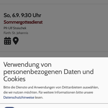
So, 6.9. 9:30 Uhr
Sommergottesdienst
Pfr Ulf Stoischek
Fürth
St. Johannis
So, 13.9. 10-11 Uhr
Verwendung von
Dorothee Sölle - Gottesdienst
personenbezogenen Daten und
Mystikerin und Theologin Dorothee Sölle steht im Mittelpunkt
Cookies
Pfr. Karlheinz Häfner
Fürth
Kirche St. Martin
Bitte die Dienste und Anwendungen von Drittanbietern auswählen,
die wir nutzen möchten.
Für weitere Informationen bitte unsere
Datenschutzhinweise
lesen.