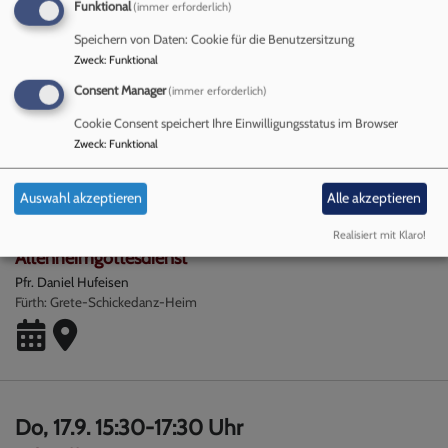
Funktional
(immer erforderlich)
Mi, 16.9. 15:30-17:30 Uhr
Speichern von Daten: Cookie für die Benutzersitzung
Kidstreff
Zweck
:
Funktional
Pauline Proske
Consent Manager
(immer erforderlich)
Fürth
Gemeindehaus St. Martin
Cookie Consent speichert Ihre Einwilligungsstatus im Browser
Zweck
:
Funktional
Auswahl akzeptieren
Alle akzeptieren
Do, 17.9. 15 Uhr
Realisiert mit Klaro!
Altenheimgottesdienst
Pfr. Daniel Hufeisen
Fürth
Grete-Schickedanz-Heim
Do, 17.9. 15:30-17:30 Uhr