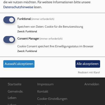
Pfarrerin
die wir nutzen möchten.
Für weitere Informationen bitte unsere
Datenschutzhinweise
lesen.
Funktional
(immer erforderlich)
Mitarbeiter*innen
Speichern von Daten: Cookie für die Benutzersitzung
Zweck
:
Funktional
Consent Manager
(immer erforderlich)
übe
Weiterlesen
Mit
Cookie Consent speichert Ihre Einwilligungsstatus im Browser
Zweck
:
Funktional
Auswahl akzeptieren
Alle akzeptieren
Realisiert mit Klaro!
Hauptnavigation
Fußbereichsmenü
Benutzermen
Startseite
Impressum
Anmelden
Gemeinde.
Kontakt
Leben
Cookie-Einstellungen
Leben.