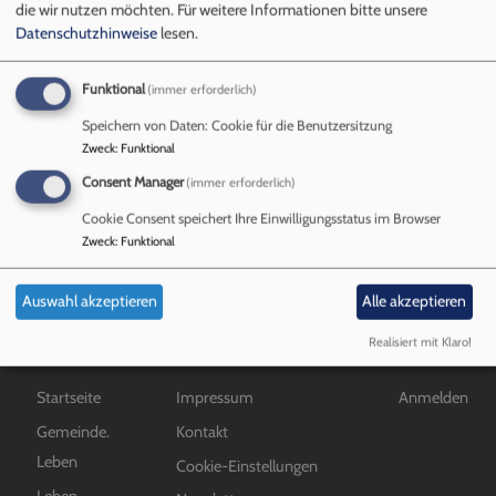
Taufe
die wir nutzen möchten.
Für weitere Informationen bitte unsere
Datenschutzhinweise
lesen.
Funktional
(immer erforderlich)
Ihr Weg zur Taufe
Speichern von Daten: Cookie für die Benutzersitzung
Zweck
:
Funktional
Consent Manager
(immer erforderlich)
übe
Weiterlesen
Ihr
Cookie Consent speichert Ihre Einwilligungsstatus im Browser
Zweck
:
Funktional
We
zur
Auswahl akzeptieren
Alle akzeptieren
Tau
Realisiert mit Klaro!
Hauptnavigation
Fußbereichsmenü
Benutzermen
Startseite
Impressum
Anmelden
Gemeinde.
Kontakt
Leben
Cookie-Einstellungen
Leben.